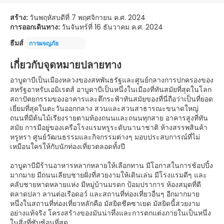
สร้าง:
วันพฤหัสบดีที่ 7 พฤศจิกายน ค.ศ. 2024
การออกเดินทาง:
วันจันทร์ที่ 16 ธันวาคม ค.ศ. 2024
ธีมส์
การผจญภัย
เกี่ยวกับจุดหมายปลายทาง
อาบูดาบีเป็นเมืองหลวงของสหพันธรัฐและศูนย์กลางการปกครองของ
สหรัฐอาหรับเอมิเรตส์ อาบูดาบีเป็นหนึ่งในเมืองที่ทันสมัยที่สุดในโลก
สถาปัตยกรรมของอาคารและตึกระฟ้าทันสมัยของที่นี่ถือว่าเป็นที่ยอด
เยี่ยมที่สุดในตะวันออกกลาง สวนและสวนสาธารณะขนาดใหญ่
ถนนที่มีต้นไม้เรียงรายตามท้องถนนและถนนทุกสาย อาคารสูงที่ทัน
สมัย การมีอยู่ของเครือโรงแรมหรูระดับนานาชาติ ห้างสรรพสินค้า
หรูหรา ศูนย์วัฒนธรรมและกิจกรรมต่างๆ มอบประสบการณ์ที่ไม่
เหมือนใครให้กับนักท่องเที่ยวตลอดทั้งปี
อาบูดาบีมีร้านอาหารหลากหลายให้เลือกทาน มีโอกาสในการช้อปปิ้ง
มากมาย มีถนนเลียบชายฝั่งที่สวยงามให้เดินเล่น มีโรงแรมดีๆ และ
คลับชายหาดหลายแห่ง มีหมู่บ้านมรดก ป้อมปราการ ห้องสมุดที่ดี
ตลาดปลา ลานต่อเรือดอว์ และสถานที่ท่องเที่ยวอื่นๆ อีกมากมาย
หนึ่งในสถานที่ท่องเที่ยวหลักคือ มัสยิดชีคซาเยด มัสยิดนี้สวยงาม
อย่างแท้จริง โครงสร้างของมันน่าทึ่งและการตกแต่งภายในเป็นหนึ่ง
ในสิ่งที่ซับซ้อนที่สุด