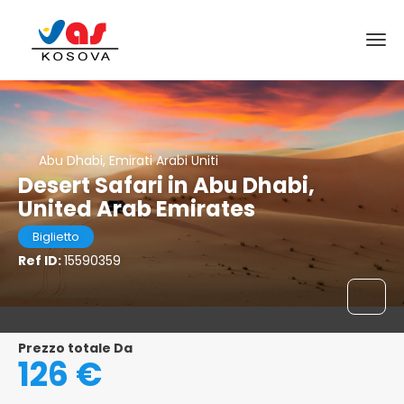
Abu Dhabi, Emirati Arabi Uniti
Desert Safari in Abu Dhabi,
United Arab Emirates
Biglietto
Ref ID:
15590359
Prezzo totale Da
126 €