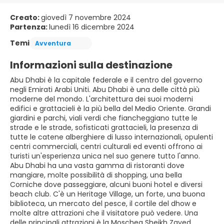
Creato:
giovedì 7 novembre 2024
Partenza:
lunedì 16 dicembre 2024
Temi
Avventura
Informazioni sulla destinazione
Abu Dhabi è la capitale federale e il centro del governo
negli Emirati Arabi Uniti. Abu Dhabi è una delle città più
moderne del mondo. L'architettura dei suoi moderni
edifici e grattacieli è la più bella del Medio Oriente. Grandi
giardini e parchi, viali verdi che fiancheggiano tutte le
strade e le strade, sofisticati grattacieli, la presenza di
tutte le catene alberghiere di lusso internazionali, opulenti
centri commerciali, centri culturali ed eventi offrono ai
turisti un'esperienza unica nel suo genere tutto l'anno.
Abu Dhabi ha una vasta gamma di ristoranti dove
mangiare, molte possibilità di shopping, una bella
Corniche dove passeggiare, alcuni buoni hotel e diversi
beach club. C'è un Heritage Village, un forte, una buona
biblioteca, un mercato del pesce, il cortile del dhow e
molte altre attrazioni che il visitatore può vedere. Una
delle principali attrazioni è la Moschea Sheikh Zayed.