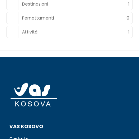
Destinazioni
1
Pernottamenti
0
Attività
1
VAS KOSOVO
Contatto