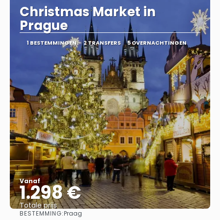
Christmas Market in
Prague
1 BESTEMMINGEN
2 TRANSFERS
5 OVERNACHTINGEN
Vanaf
1.298 €
Totale prijs
BESTEMMING:
Praag
Bekijk