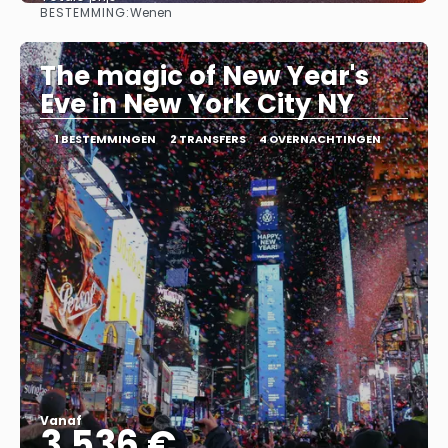
BESTEMMING:
Wenen
Bekijk
The magic of New Year's
Eve in New York City NY
1 BESTEMMINGEN
2 TRANSFERS
4 OVERNACHTINGEN
Vanaf
3.536 €