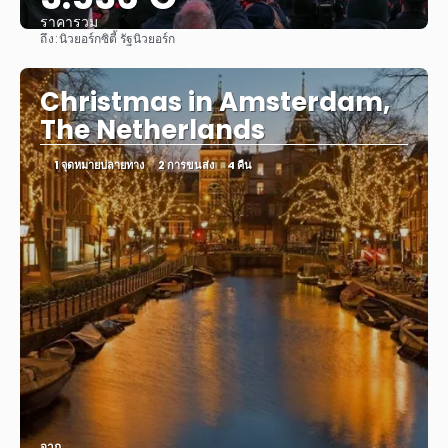
ราคารวม
ถึง:
นิวยอร์กซิตี้ รัฐนิวยอร์ก
ดู
Christmas in Amsterdam,
The Netherlands
1 จุดหมายปลายทาง
2 การขนส่ง
4 คืน
จาก