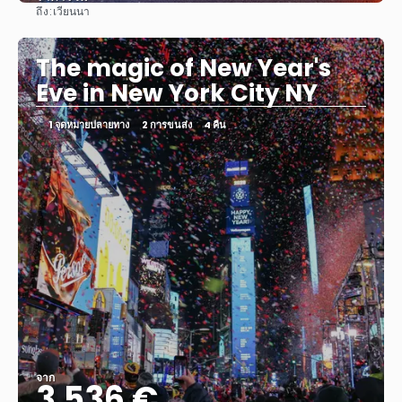
ถึง:
เวียนนา
ดู
The magic of New Year's
Eve in New York City NY
1 จุดหมายปลายทาง
2 การขนส่ง
4 คืน
จาก
3.536 €