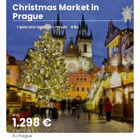
Christmas Market in
Prague
1 จุดหมายปลายทาง
2 การขนส่ง
5 คืน
จาก
1.298 €
ราคารวม
ถึง:
Prague
ดู