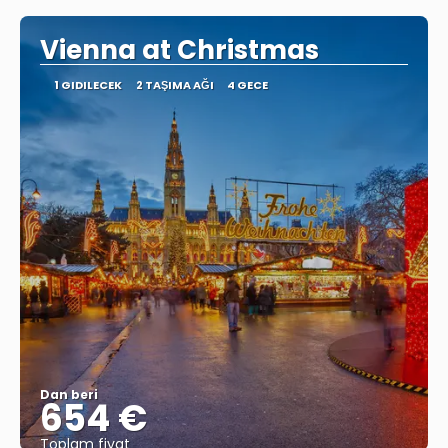
Vienna at Christmas
1 GIDILECEK
2 TAŞIMA AĞI
4 GECE
Dan beri
654 €
Toplam fiyat