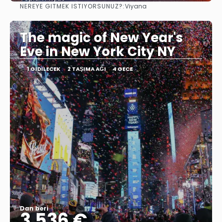
NEREYE GITMEK ISTIYORSUNUZ?:
Viyana
Görüntüle
The magic of New Year's
Eve in New York City NY
1 GIDILECEK
2 TAŞIMA AĞI
4 GECE
Dan beri
3.536 €