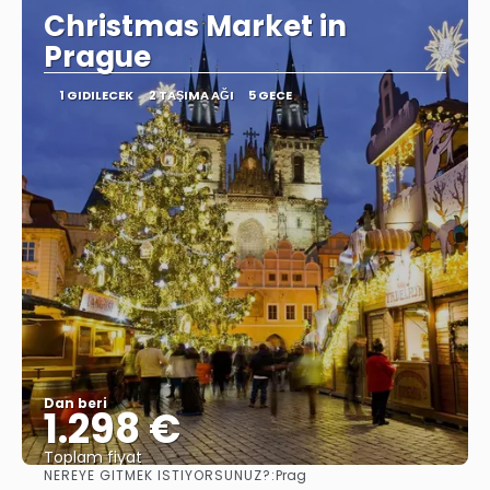
Christmas Market in
Prague
1 GIDILECEK
2 TAŞIMA AĞI
5 GECE
Dan beri
1.298 €
Toplam fiyat
NEREYE GITMEK ISTIYORSUNUZ?:
Prag
Görüntüle