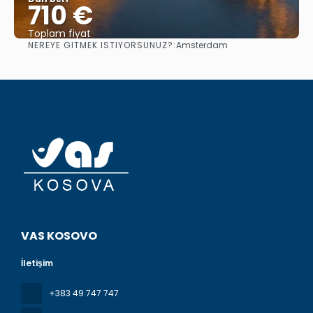
710 €
Toplam fiyat
NEREYE GITMEK ISTIYORSUNUZ?:
Amsterdam
Görüntüle
VAS KOSOVO
İletişim
+383 49 747 747