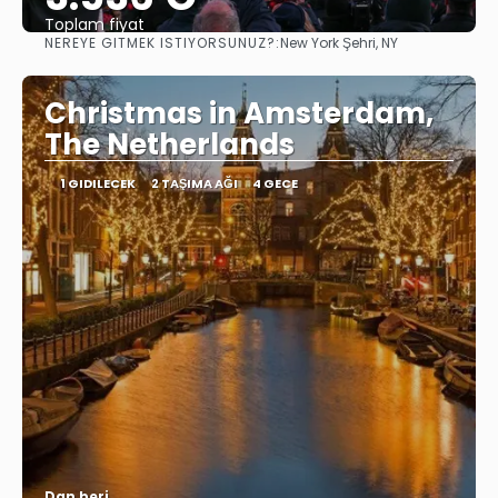
Toplam fiyat
NEREYE GITMEK ISTIYORSUNUZ?:
New York Şehri, NY
Görüntüle
Christmas in Amsterdam,
The Netherlands
1 GIDILECEK
2 TAŞIMA AĞI
4 GECE
Dan beri