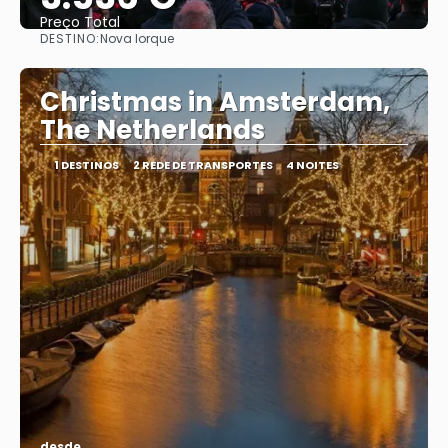
Preço Total
DESTINO:
Nova Iorque
Vejo
Christmas in Amsterdam,
The Netherlands
1 DESTINOS
2 REDE DE TRANSPORTES
4 NOITES
desde