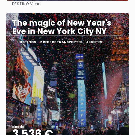
DESTINO:
Viena
Vejo
The magic of New Year's
Eve in New York City NY
1 DESTINOS
2 REDE DE TRANSPORTES
4 NOITES
desde
3.536 €