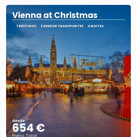
Vienna at Christmas
1 DESTINOS
2 REDE DE TRANSPORTES
4 NOITES
desde
654 €
Preço Total