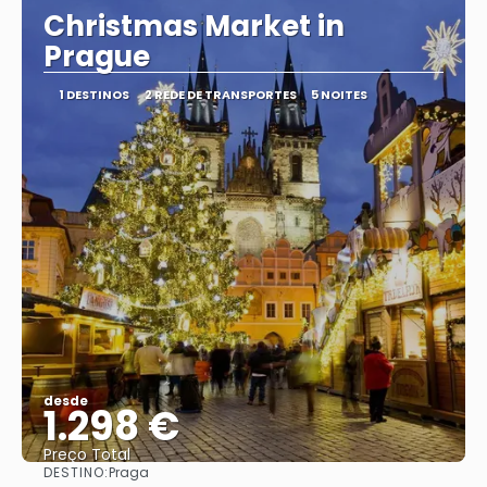
Christmas Market in
Prague
1 DESTINOS
2 REDE DE TRANSPORTES
5 NOITES
desde
1.298 €
Preço Total
DESTINO:
Praga
Vejo