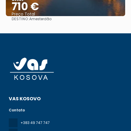
710 €
Preço Total
DESTINO:
Amesterdão
Vejo
VAS KOSOVO
Contato
+383 49 747 747